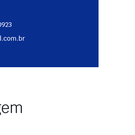
0923
l.com.br
gem