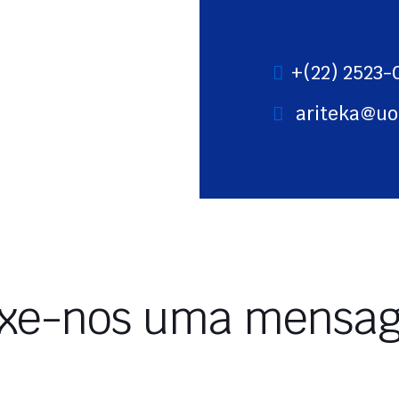
+(22) 2523-
ariteka@uo
ixe-nos uma mensa